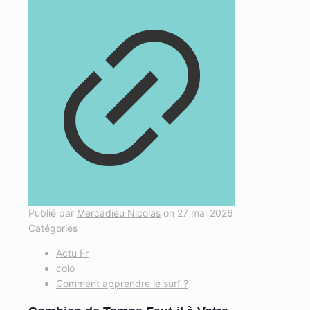
Publié par
Mercadieu Nicolas
on
27 mai 2026
Catégories
Actu Fr
colo
Comment apprendre le surf ?