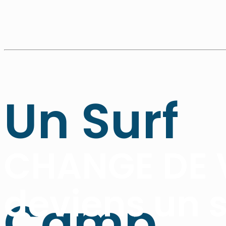
Un Surf
CHANGE DE 
deviens un s
Camp