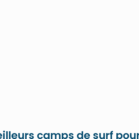
n groupe de participants. Découvrez le surf dans un cadre sécuris
E
rf & chill ou intensif, avec ou sans yoga. Le camp peut aussi pr
T DE GAMME
'une aventure économique ou un voyageur plus expérimenté dési
illeurs camps de surf pou