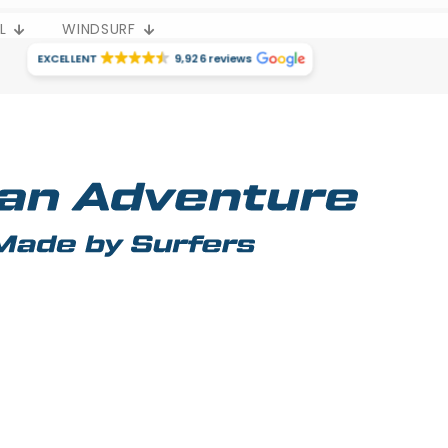
L
WINDSURF
EXCELLENT
9,926 reviews