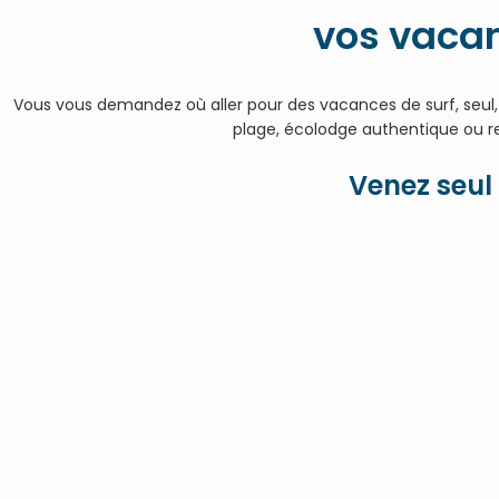
vos vacan
Vous vous demandez où aller pour des vacances de surf, seul, 
plage, écolodge authentique ou res
Venez seul 
Su
615€ pour 7 nuits en do