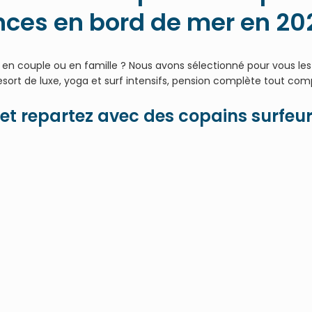
ces en bord de mer en 20
en couple ou en famille ? Nous avons sélectionné pour vous les
ort de luxe, yoga et surf intensifs, pension complète tout compri
et repartez avec des copains surfeur
1. France
rf Camp Hossegor Nature
rtoir de 6 pers. + 5 cours de surf ; yoga et demi pension
Capacité de 20 personnes