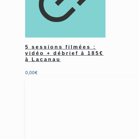
5 sessions filmées :
vidéo + débrief à 185€
à Lacanau
0,00
€