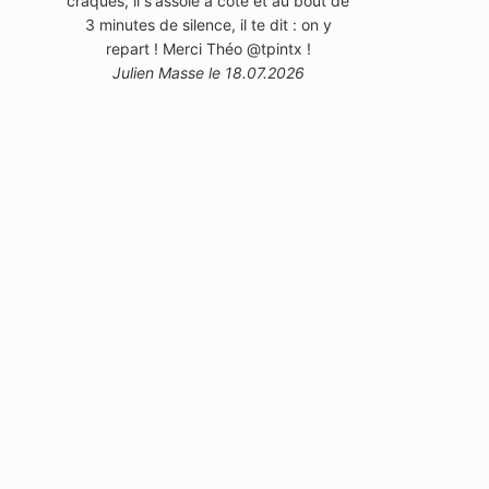
craques, il s'assoie à côté et au bout de
3 minutes de silence, il te dit : on y
repart ! Merci Théo @tpintx !
Julien Masse le 18.07.2026